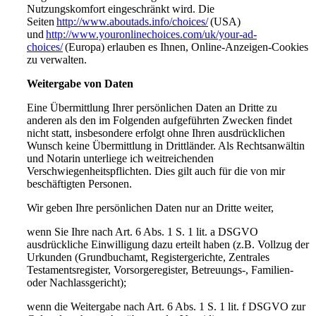
Nutzungskomfort eingeschränkt wird. Die
Seiten
http://www.aboutads.info/choices/
(USA)
und
http://www.youronlinechoices.com/uk/your-ad-
choices/
(Europa) erlauben es Ihnen, Online-Anzeigen-Cookies
zu verwalten.
Weitergabe von Daten
Eine Übermittlung Ihrer persönlichen Daten an Dritte zu
anderen als den im Folgenden aufgeführten Zwecken findet
nicht statt, insbesondere erfolgt ohne Ihren ausdrücklichen
Wunsch keine Übermittlung in Drittländer. Als Rechtsanwältin
und Notarin unterliege ich weitreichenden
Verschwiegenheitspflichten. Dies gilt auch für die von mir
beschäftigten Personen.
Wir geben Ihre persönlichen Daten nur an Dritte weiter,
wenn Sie Ihre nach Art. 6 Abs. 1 S. 1 lit. a DSGVO
ausdrückliche Einwilligung dazu erteilt haben (z.B. Vollzug der
Urkunden (Grundbuchamt, Registergerichte, Zentrales
Testamentsregister, Vorsorgeregister, Betreuungs-, Familien-
oder Nachlassgericht);
wenn die Weitergabe nach Art. 6 Abs. 1 S. 1 lit. f DSGVO zur